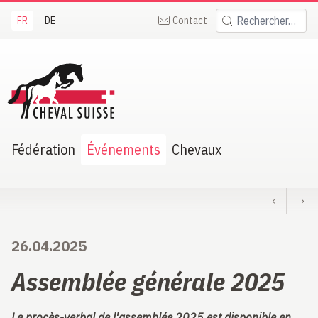
FR
DE
Contact
Rechercher:
heval Suisse
Fédération
Événements
Chevaux
‹
›
26.04.2025
Assemblée générale 2025
Le procès-verbal de l'assemblée 2025 est disponible en