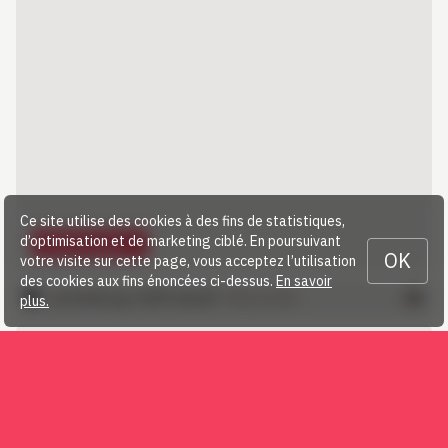
Ce site utilise des cookies à des fins de statistiques,
d’optimisation et de marketing ciblé. En poursuivant
Télécharger…
OK
votre visite sur cette page, vous acceptez l’utilisation
des cookies aux fins énoncées ci-dessus.
En savoir
protokoll-gv-2025-de.pdf
(981,66 KB)
plus.
2024 Procès-verbal AG / Protokoll GV
(1,09 MB)
ordre-du-jour-ag-2025_traktanden-gv-
(92,06 KB)
2025_2.pdf