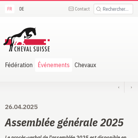
FR
DE
Contact
Rechercher:
heval Suisse
Fédération
Événements
Chevaux
‹
›
26.04.2025
Assemblée générale 2025
Le procès-verbal de l'assemblée 2025 est disponible en