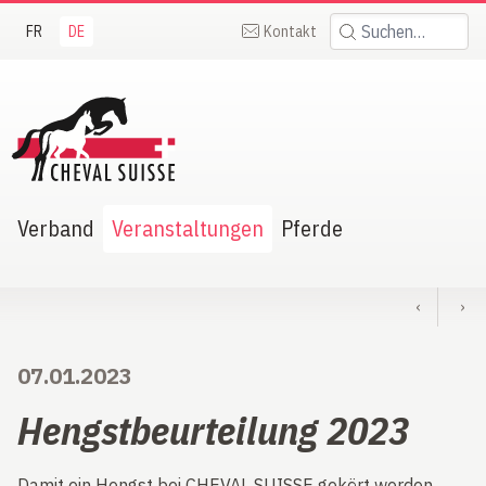
FR
DE
Kontakt
Suchen:
heval Suisse
Verband
Veranstaltungen
Pferde
‹
›
07.01.2023
Hengstbeurteilung 2023
Damit ein Hengst bei CHEVAL SUISSE gekört werden