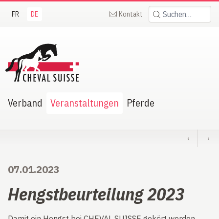
FR
DE
Kontakt
Suchen:
heval Suisse
Verband
Veranstaltungen
Pferde
‹
›
07.01.2023
Hengstbeurteilung 2023
Damit ein Hengst bei CHEVAL SUISSE gekört werden