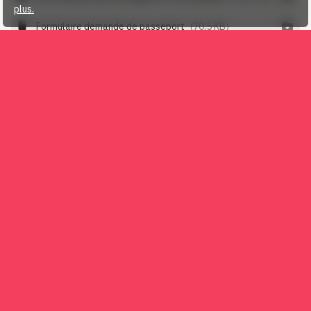
plus.
Formulaire demande de passeport
(70,5 KB)
Devenir membre
Tous les amis des chevaux, les éleveurs, les cavaliers et
les propriétaires de chevaux de sport peuvent devenir
membre de Cheval Suisse.
En savoir plus…
PARTENAIRES