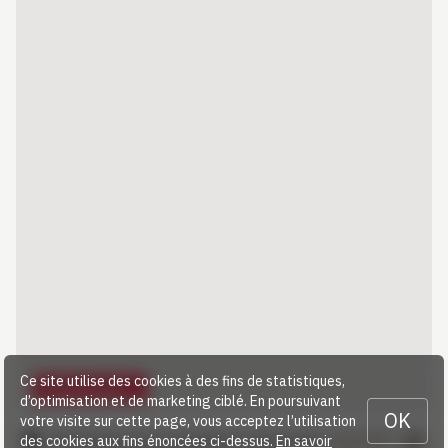
Ce site utilise des cookies à des fins de statistiques,
Télécharger…
d’optimisation et de marketing ciblé. En poursuivant
OK
votre visite sur cette page, vous acceptez l’utilisation
des cookies aux fins énoncées ci-dessus.
En savoir
Informations pour enregistrer votre poulain
(4,81 MB)