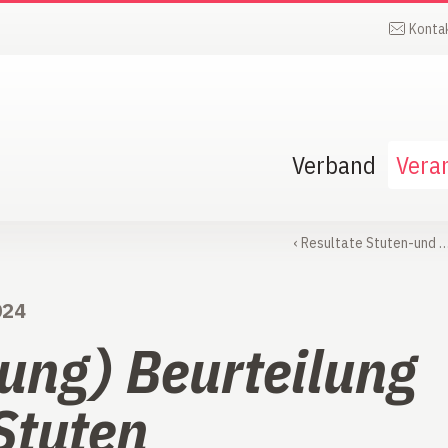
Konta
Verband
Vera
‹
Resultate Stuten-und 
024
rung) Beurteilung
Stuten