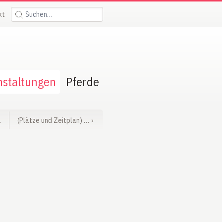
kt
Suchen:
nstaltungen
Pferde
…
(Plätze und Zeitplan) …
›