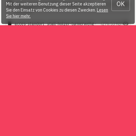
OK
Mit der weiteren Benutzung dieser Seite akzeptieren
ordre-du-jour-ag-2025_traktanden-gv-
(92,06 KB)
Sie den Einsatz von Cookies zu diesen Zwecken.
Lesen
2025.pdf
Sie hier mehr.
acces-standort_stall-holzer-turnierwehg-
(276,53 KB)
2-ittigen.pdf
Mitglied werden
Bei Cheval Suisse können alle interessierten
Pferdefreunde, Züchter, Reiter und Besitzer von
Sportpferden Mitglied werden.
Mehr erfahren…