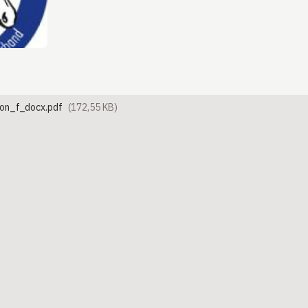
lon_f_docx.pdf
(172,55 KB)