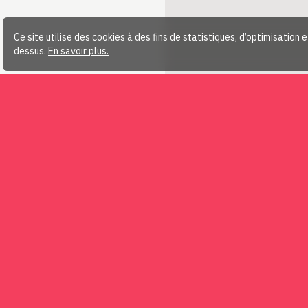
Ce site utilise des cookies à des fins de statistiques, d’optimisation 
dessus.
En savoir plus.
Télécharger…
Devenir membre
Tous les amis des chevaux, le