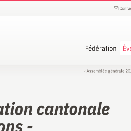
Conta
Fédération
Év
‹
Assemblée générale 20
ation cantonale
ons -