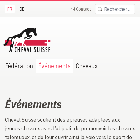
FR
DE
Contact
Rechercher:
heval Suisse
Fédération
Événements
Chevaux
Événements
Cheval Suisse soutient des épreuves adaptées aux
jeunes chevaux avec l’objectif de promouvoir les chevaux
talentueux, et de leur ouvrir ainsi la voie vers le sport de