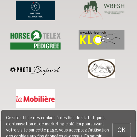
Ce site utilise des cookies à des fins de statistiques,
d’optimisation et de marketing ciblé. En poursuivant
OK
votre visite sur cette page, vous acceptez l’utilisation
des cookies aux fins énoncées ci-dessus.
En savoir
© 2026 CHEVAL SUISSE
Contact