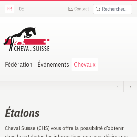
FR
DE
Contact
Rechercher:
heval Suisse
Fédération
Événements
Chevaux
‹
›
Étalons
Cheval Suisse (CHS) vous offre la possibilité d’obtenir
dans le catalogue les informations que vous désirez sur