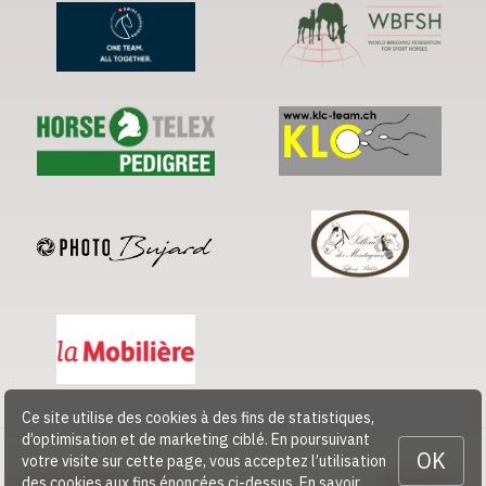
Ce site utilise des cookies à des fins de statistiques,
d’optimisation et de marketing ciblé. En poursuivant
OK
votre visite sur cette page, vous acceptez l’utilisation
des cookies aux fins énoncées ci-dessus.
En savoir
© 2026 CHEVAL SUISSE
Contact