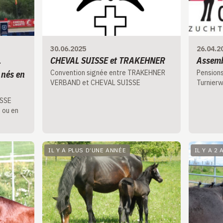
30.06.2025
26.04.2
L
CHEVAL SUISSE et TRAKEHNER
Assemb
Convention signée entre TRAKEHNER
Pensions
 nés en
VERBAND et CHEVAL SUISSE
Turnierw
ISSE
 ou en
IL Y A PLUS D’UNE ANNÉE
IL Y A 2 