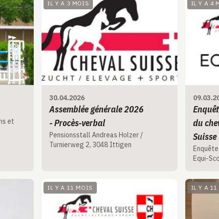
IL Y A 3 MOIS
IL Y A 4
30.04.2026
09.03.2
Assemblée générale 2026
Enquête
ns et
- Procès‑verbal
du chev
Pensionsstall Andreas Holzer /
Suisse 
Turnierweg 2, 3048 Ittigen
Enquête
Equi-Sco
IL Y A 11 MOIS
IL Y A 1