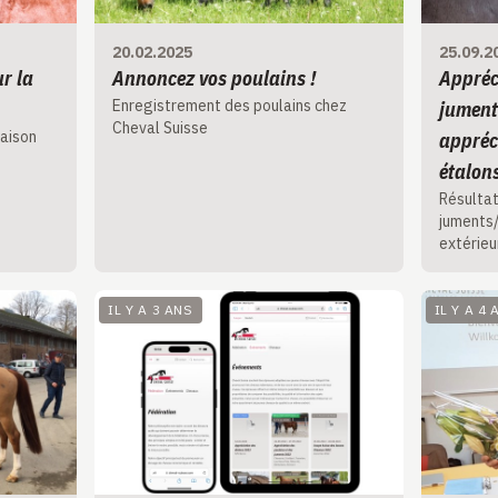
20.02.2025
25.09.2
r la
Annoncez vos poulains !
Appréc
Enregistrement des poulains chez
jument
Cheval Suisse
saison
appréc
étalon
Résultat
juments/
extérieu
IL Y A 3 ANS
IL Y A 4 