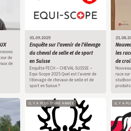
01.09.2025
21.08.2
AUX
Enquête sur l'avenir de l'élevage
Nouvea
prenons
du cheval de selle et de sport
les rac
teur de
en Suisse
de cro
vaux de
Enquête FECH – CHEVAL SUISSE –
Nouveau
Equi-Scope 2025 Quel est l’avenir de
race sur
l’élevage de chevaux de selle et de
studbook
sport en Suisse ?
produits
IL Y A PLUS D’UNE ANNÉE
IL Y A P