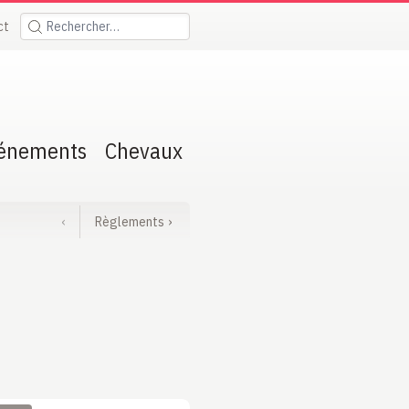
ct
Rechercher:
énements
Chevaux
‹
Règlements
›